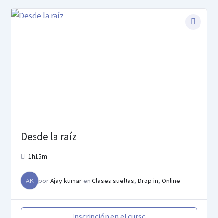
Desde la raíz
1h15m
AK
por
Ajay kumar
en
Clases sueltas
,
Drop in
,
Online
Inscripción en el curso