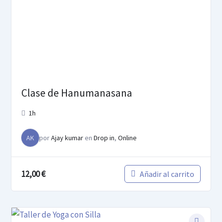
Clase de Hanumanasana
1h
AK
por
Ajay kumar
en
Drop in
,
Online
12,00
€
Añadir al carrito