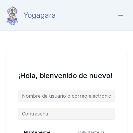
Ir
al
Yogagara
contenido
¡Hola, bienvenido de nuevo!
Mantenerme
¿Olvidaste la