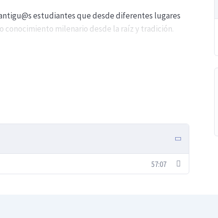
antigu@s estudiantes que desde diferentes lugares
onocimiento milenario desde la raíz y tradición.
hikesh, India 2025 con profesores nativos y traducción
ra 🙏🏼
57:07
ianos un correo a: