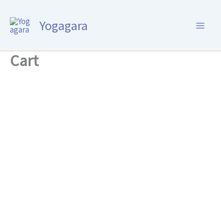
Ir
al
Yogagara
contenido
Cart